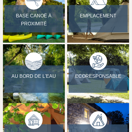
BASE CANOË À
EMPLACEMENT
PROXIMITÉ
AU BORD DE L'EAU
ECORESPONSABLE