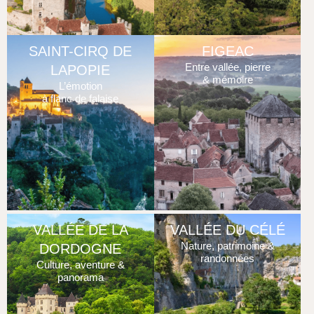
SAINT-CIRQ DE
FIGEAC
Entre vallée, pierre
LAPOPIE
& mémoire
L’émotion
à flanc de falaise
VALLÉE DE LA
VALLÉE DU CÉLÉ
Nature, patrimoine &
DORDOGNE
randonnées
Culture, aventure &
panorama