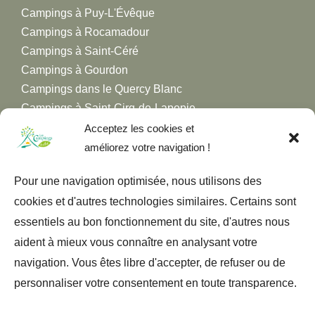
Campings à Puy-L'Évêque
Campings à Rocamadour
Campings à Saint-Céré
Campings à Gourdon
Campings dans le Quercy Blanc
Campings à Saint-Cirq-de-Lapopie
Campings à Figeac
Acceptez les cookies et
Campings dans la Vallée de la Dordogne
améliorez votre navigation !
Campings dans la Vallée du Lot
Pour une navigation optimisée, nous utilisons des
Campings dans la Vallée du Célé
cookies et d'autres technologies similaires. Certains sont
essentiels au bon fonctionnement du site, d'autres nous
aident à mieux vous connaître en analysant votre
navigation. Vous êtes libre d'accepter, de refuser ou de
personnaliser votre consentement en toute transparence.