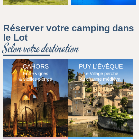
Réserver votre camping dans
le Lot
Selon votre destination
CAHORS
PUY-L'ÊVÈQUE
Entre vignes
Le Village perché
& vieilles pierres
au charme médiéval