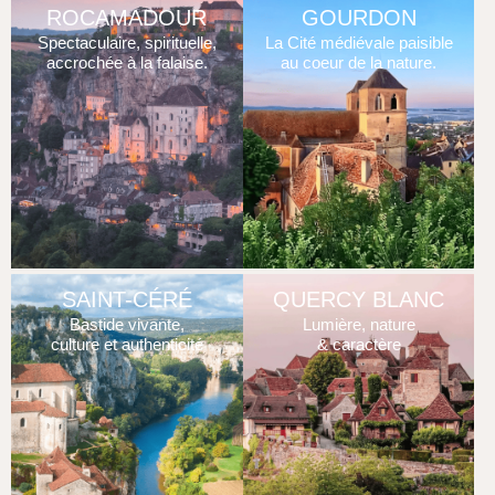
ROCAMADOUR
GOURDON
Spectaculaire, spirituelle,
La Cité médiévale paisible
accrochée à la falaise.
au coeur de la nature.
SAINT-CÉRÉ
QUERCY BLANC
Bastide vivante,
Lumière, nature
culture et authenticité
& caractère