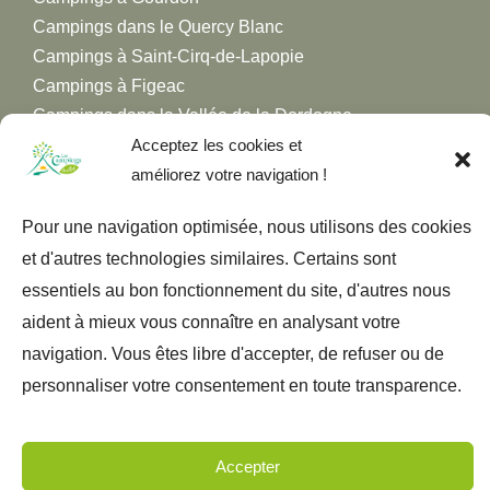
Campings dans le Quercy Blanc
Campings à Saint-Cirq-de-Lapopie
Campings à Figeac
Campings dans la Vallée de la Dordogne
Campings dans la Vallée du Lot
Acceptez les cookies et
Campings dans la Vallée du Célé
améliorez votre navigation !
Pour une navigation optimisée, nous utilisons des cookies
et d'autres technologies similaires. Certains sont
essentiels au bon fonctionnement du site, d'autres nous
aident à mieux vous connaître en analysant votre
navigation. Vous êtes libre d'accepter, de refuser ou de
personnaliser votre consentement en toute transparence.
Mentions légales
Politique de confidentialité
Plan du site
Réalisé avec
par l'Agence Digitale Emavista - Spécialisée en
Création et Stratégie Digitale
Accepter
Tous droits réservés. 2024 Association des Campings du Lot