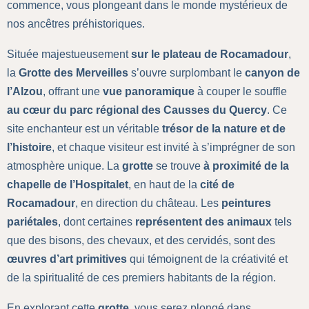
commence, vous plongeant dans le monde mystérieux de
nos ancêtres préhistoriques.
Située majestueusement
sur le plateau de Rocamadour
,
la
Grotte des Merveilles
s’ouvre surplombant le
canyon de
l’Alzou
, offrant une
vue panoramique
à couper le souffle
au cœur du parc régional des Causses du Quercy
. Ce
site enchanteur est un véritable
trésor de la nature et de
l’histoire
, et chaque visiteur est invité à s’imprégner de son
atmosphère unique. La
grotte
se trouve
à proximité de la
chapelle de l’Hospitalet
, en haut de la
cité de
Rocamadour
, en direction du château. Les
peintures
pariétales
, dont certaines
représentent des animaux
tels
que des bisons, des chevaux, et des cervidés, sont des
œuvres d’art primitives
qui témoignent de la créativité et
de la spiritualité de ces premiers habitants de la région.
En explorant cette
grotte
, vous serez plongé dans