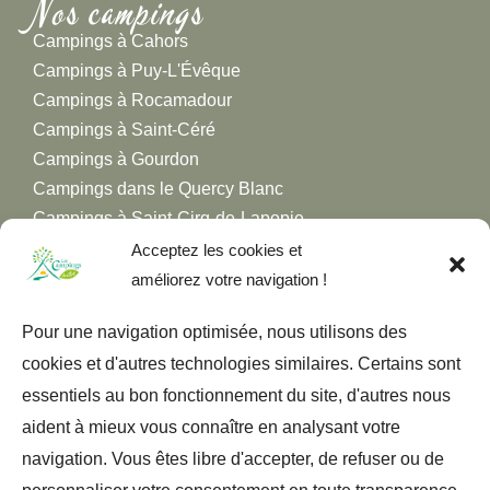
Nos campings
Campings à Cahors
Campings à Puy-L'Évêque
Campings à Rocamadour
Campings à Saint-Céré
Campings à Gourdon
Campings dans le Quercy Blanc
Campings à Saint-Cirq-de-Lapopie
Campings à Figeac
Acceptez les cookies et
Campings dans la Vallée de la Dordogne
améliorez votre navigation !
Campings dans la Vallée du Lot
Pour une navigation optimisée, nous utilisons des
Campings dans la Vallée du Célé
cookies et d'autres technologies similaires. Certains sont
essentiels au bon fonctionnement du site, d'autres nous
aident à mieux vous connaître en analysant votre
navigation. Vous êtes libre d'accepter, de refuser ou de