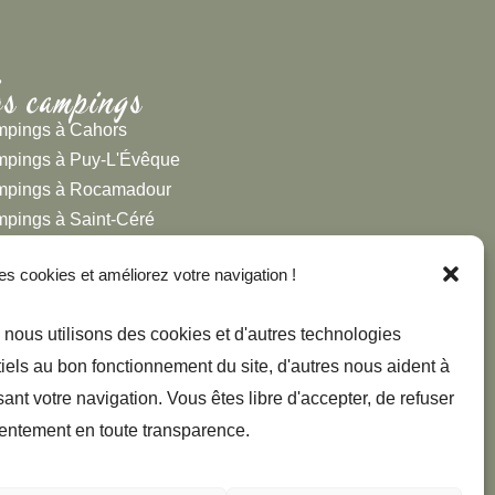
s campings
pings à Cahors
pings à Puy-L'Évêque
pings à Rocamadour
pings à Saint-Céré
pings à Gourdon
es cookies et améliorez votre navigation !
pings dans le Quercy Blanc
pings à Saint-Cirq-de-Lapopie
 nous utilisons des cookies et d'autres technologies
pings à Figeac
tiels au bon fonctionnement du site, d'autres nous aident à
pings dans la Vallée de la Dordogne
nt votre navigation. Vous êtes libre d'accepter, de refuser
pings dans la Vallée du Lot
pings dans la Vallée du Célé
entement en toute transparence.