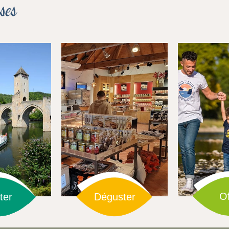
ses
Of
ter
Déguster