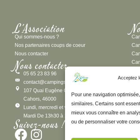
L'Association
No
Qui sommes-nous ?
Cam
Nos partenaires coups de coeur
Cam
Nous contacter
Cam
Nous contacter
Cam
Cam
05 65 23 83 96
Acceptez l
Cam
contact@campingslot.com
Cam
107 Quai Eugène Cavaignac,
Pour une navigation optimisée,
Cam
Cahors, 46000
similaires. Certains sont essen
Cam
Lundi, mercredi et vendredi de 8h30 à 12h30
mieux vous connaître en analysa
Cam
Mardi De 13h30 à 16h30
Suivez-nous !
Cam
ou de personnaliser votre cons