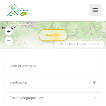
Show Map
5
Leaflet
| ©
OpenStreetMap
contributors
Zones géographiques