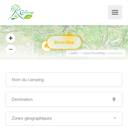
4
Show Map
Leaflet
| ©
OpenStreetMap
contributors
Zones géographiques