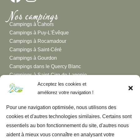
Nos campings
Campings à Cahors
Campings à Puy-L'Évêque
Campings à Rocamadour
Campings à Saint-Céré
Campings à Gourdon
Campings dans le Quercy Blanc
Campings à Saint-Cirq-de-Lapopie
Campings à Figeac
Acceptez les cookies et
Campings dans la Vallée de la Dordogne
améliorez votre navigation !
Campings dans la Vallée du Lot
Pour une navigation optimisée, nous utilisons des
Campings dans la Vallée du Célé
cookies et d'autres technologies similaires. Certains sont
essentiels au bon fonctionnement du site, d'autres nous
aident à mieux vous connaître en analysant votre