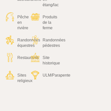
étang/lac
Pêche
Produits
en
de la
rivière
ferme
Randonnées
Randonnées
équestres
pédestres
Restaurants
Site
historique
Sites
ULM/Parapente
religieux