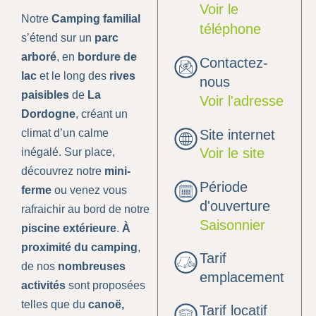
Voir le
Notre
Camping familial
téléphone
s’étend sur un
parc
arboré
, en
bordure de
Contactez-
lac
et le long des
rives
nous
paisibles
de
La
Voir l'adresse
Dordogne
, créant un
climat d’un calme
Site internet
Voir le site
inégalé. Sur place,
découvrez notre
mini-
Période
ferme
ou venez vous
d'ouverture
rafraichir au bord de notre
Saisonnier
piscine extérieure
.
À
proximité du camping
,
Tarif
de nos
nombreuses
emplacement
activités
sont proposées
telles que du
canoë,
Tarif locatif