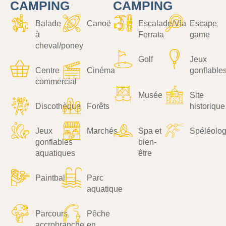
CAMPING
CAMPING
Balade
Canoë
Escalade/Via
Escape
à
Ferrata
game
cheval/poney
Golf
Jeux
Centre
Cinéma
gonflable
commercial
Musée
Site
Discothèque
Forêts
historique
Jeux
Marchés
Spa et
Spéléolog
gonflables
bien-
aquatiques
être
Paintball
Parc
aquatique
Parcours
Pêche
accrobranche
en