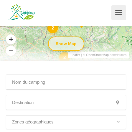
2
Show Map
Leaflet
| ©
OpenStreetMap
contributors
2
Zones géographiques