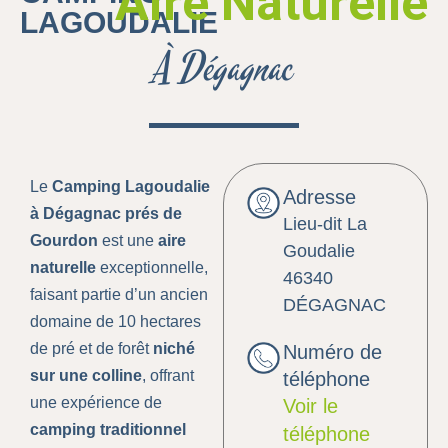
Aire Naturelle
LAGOUDALIE
À Dégagnac
Le
Camping Lagoudalie
Adresse
à Dégagnac prés de
Lieu-dit La
Gourdon
est une
aire
Goudalie
naturelle
exceptionnelle,
46340
faisant partie d’un ancien
DÉGAGNAC
domaine de 10 hectares
de pré et de forêt
niché
Numéro de
sur une colline
, offrant
téléphone
une expérience de
Voir le
camping traditionnel
téléphone