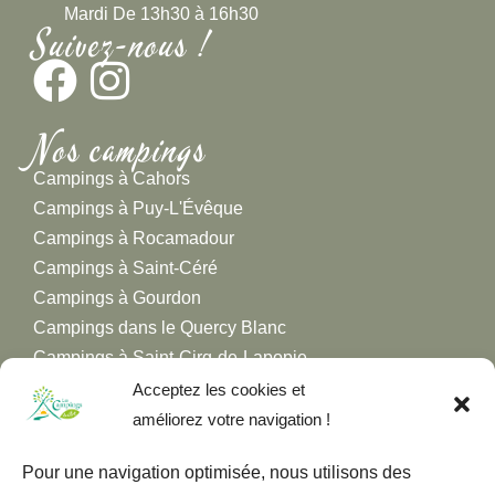
Mardi De 13h30 à 16h30
Suivez-nous !
Nos campings
Campings à Cahors
Campings à Puy-L'Évêque
Campings à Rocamadour
Campings à Saint-Céré
Campings à Gourdon
Campings dans le Quercy Blanc
Campings à Saint-Cirq-de-Lapopie
Campings à Figeac
Acceptez les cookies et
Campings dans la Vallée de la Dordogne
améliorez votre navigation !
Campings dans la Vallée du Lot
Pour une navigation optimisée, nous utilisons des
Campings dans la Vallée du Célé