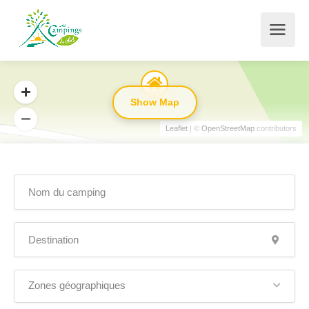
Show Map
Leaflet
| ©
OpenStreetMap
contributors
Zones géographiques