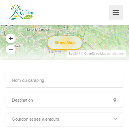
Show Map
5
Leaflet
| ©
OpenStreetMap
contributors
Gourdon et ses alentours