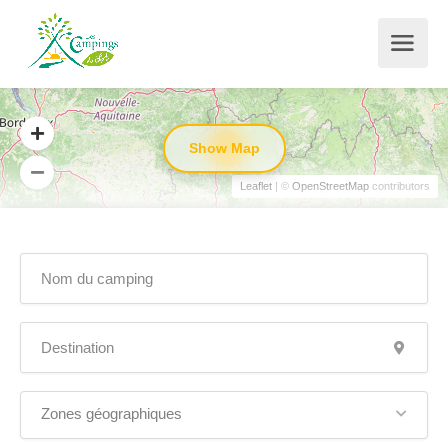
Show Map
5
Leaflet
| ©
OpenStreetMap
contributors
Zones géographiques