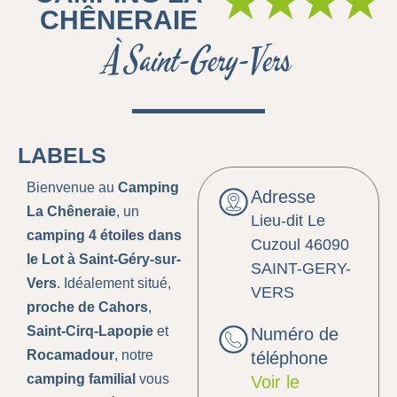
★★★★
CHÊNERAIE
À Saint-Gery-Vers
LABELS
Bienvenue au
Camping
Adresse
La Chêneraie
, un
Lieu-dit Le
camping 4 étoiles dans
Cuzoul 46090
le Lot à Saint-Géry-sur-
SAINT-GERY-
Vers
. Idéalement situé,
VERS
proche de Cahors
,
Saint-Cirq-Lapopie
et
Numéro de
Rocamadour
, notre
téléphone
camping familial
vous
Voir le