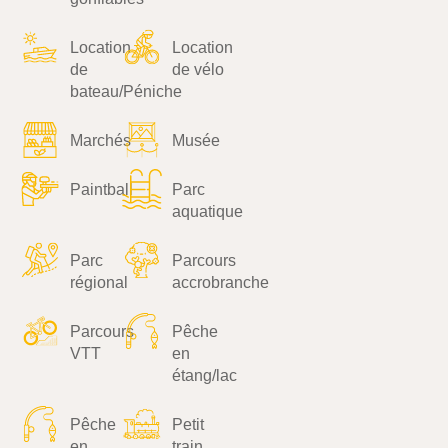
Location
Location
de
de vélo
bateau/Péniche
Marchés
Musée
Paintball
Parc
aquatique
Parc
Parcours
régional
accrobranche
Parcours
Pêche
VTT
en
étang/lac
Pêche
Petit
en
train