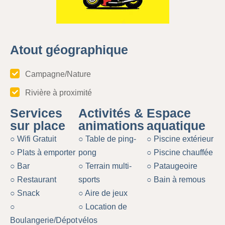
Atout géographique
Campagne/Nature
Rivière à proximité
Services
Activités &
Espace
sur place
animations
aquatique
○ Wifi Gratuit
○ Table de ping-
○ Piscine extérieur
○ Plats à emporter
pong
○ Piscine chauffée
○ Bar
○ Terrain multi-
○ Pataugeoire
○ Restaurant
sports
○ Bain à remous
○ Snack
○ Aire de jeux
○
○ Location de
Boulangerie/Dépot
vélos