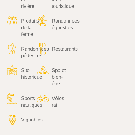
rivière
touristique
Produits
Randonnées
de la
équestres
ferme
Randonnées
Restaurants
pédestres
Site
Spa et
historique
bien-
être
Sports
Vélos
nautiques
rail
Vignobles