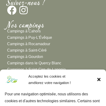
Suivez-nous !
Nos campings
Campings à Cahors
Campings à Puy-L'Évêque
Campings à Rocamadour
Campings à Saint-Céré
Campings à Gourdon
Campings dans le Quercy Blanc
Campings à Saint-Cirq-de-Lapopie
Campings à Figeac
Acceptez les cookies et
Campings dans la Vallée de la Dordogne
améliorez votre navigation !
Campings dans la Vallée du Lot
Pour une navigation optimisée, nous utilisons des
Campings dans la Vallée du Célé
cookies et d'autres technologies similaires. Certains sont