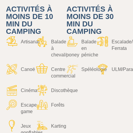
ACTIVITÉS À
ACTIVITÉS À
MOINS DE 10
MOINS DE 30
MIN DU
MIN DU
CAMPING
CAMPING
Artisanat
Balade
Balade
Escalade/
à
en
Ferrata
cheval/poney
péniche
Canoë
Centre
Spéléologie
ULM/Para
commercial
Cinéma
Discothèque
Escape
Forêts
game
Jeux
Karting
gonflables